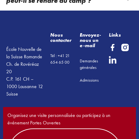
peut-il se rendre au camp ?
Footer
Nous
Envoyez-
Links
contacter
nous un
e-mail
École Nouvelle de
Tél : +41 21
la Suisse Romande
Demandes
654 65 00
Ch. de Rovéréaz
générales
20
C.P. 161 CH –
Admissions
1000 Lausanne 12
Suisse
Organisez une visite personnalisée ou participez à un
événement Portes Ouvertes
Réservez une visite dès maintenant