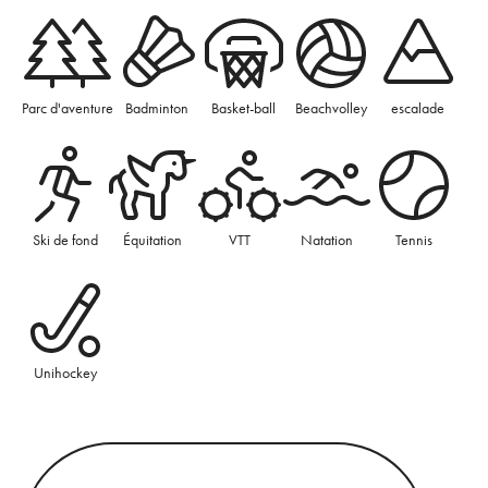
Parc d'aventure
Badminton
Basket-ball
Beachvolley
escalade
Ski de fond
Équitation
VTT
Natation
Tennis
Unihockey
Découvrez le parcours multisports