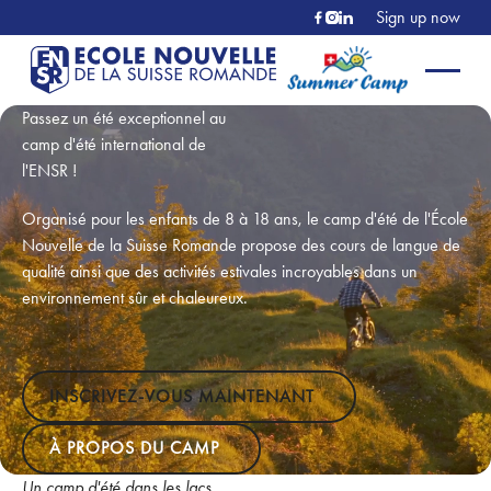
Sign up now
Passez un été exceptionnel au
camp d'été international de
l'ENSR !
Organisé pour les enfants de 8 à 18 ans, le camp d'été de l'École
Nouvelle de la Suisse Romande propose des cours de langue de
qualité ainsi que des activités estivales incroyables dans un
environnement sûr et chaleureux.
INSCRIVEZ-VOUS MAINTENANT
INSCRIVEZ-VOUS MAINTENANT
À propos du camp
À PROPOS DU CAMP
Un camp d'été dans les lacs