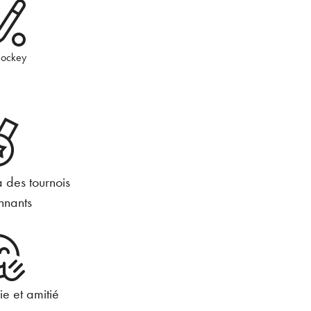
hockey
à des tournois
nnants
e et amitié