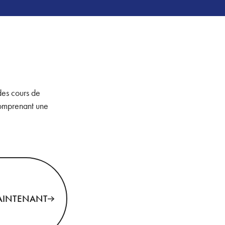
des cours de
comprenant une
ENANT
AINTENANT