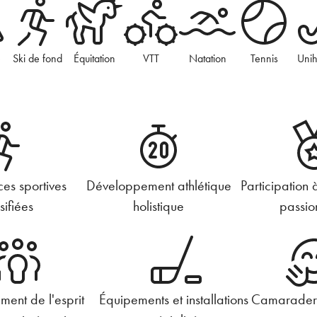
e
Ski de fond
Équitation
VTT
Natation
Tennis
Uni
s sportives
Développement athlétique
Participation 
sifiées
holistique
passio
ment de l'esprit
Équipements et installations
Camaraderi