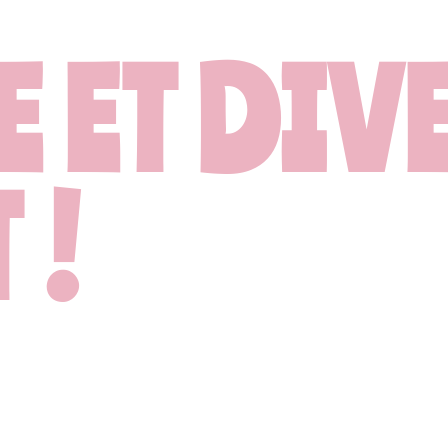
 ET DIV
 !