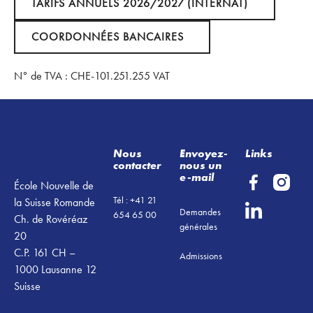
TARIFS ANNUELS 2026/2027 (INTERNAT)
Coordonnées bancaires
COORDONNÉES BANCAIRES
N° de TVA : CHE-101.251.255 VAT
Footer
Nous
Envoyez-
Links
contacter
nous un
e-mail
École Nouvelle de
Tél : +41 21
la Suisse Romande
Demandes
654 65 00
Ch. de Rovéréaz
générales
20
C.P. 161 CH –
Admissions
1000 Lausanne 12
Suisse