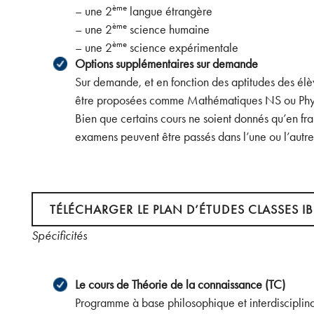
ème
– une 2
langue étrangère
ème
– une 2
science humaine
ème
– une 2
science expérimentale
Options supplémentaires sur demande
Sur demande, et en fonction des aptitudes des élè
être proposées comme Mathématiques NS ou Phy
Bien que certains cours ne soient donnés qu’en fran
examens peuvent être passés dans l’une ou l’autr
Télécharger le Plan d’études classes IB1 et IB2
TÉLÉCHARGER LE PLAN D’ÉTUDES CLASSES IB
Spécificités
Le cours de Théorie de la connaissance (TC)
Programme à base philosophique et interdisciplina