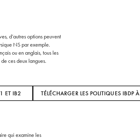
ves, d’autres options peuvent
sique NS par exemple.
çais ou en anglais, tous les
e de ces deux langues.
Télécharger les Politiques IBDP à l’ENSR
1 ET IB2
TÉLÉCHARGER LES POLITIQUES IBDP À
ire qui examine les