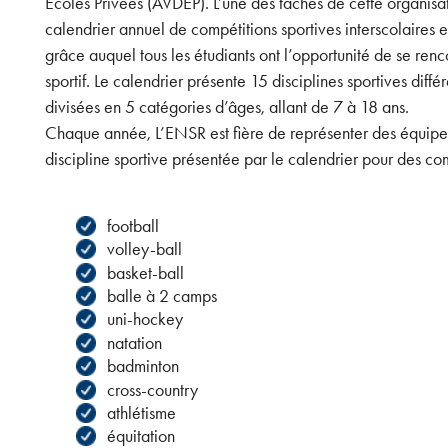
Ecoles Privées (AVDEP). L’une des tâches de cette organisat
calendrier annuel de compétitions sportives interscolaires 
grâce auquel tous les étudiants ont l’opportunité de se ren
sportif. Le calendrier présente 15 disciplines sportives diffé
divisées en 5 catégories d’âges, allant de 7 à 18 ans.
Chaque année, L’ENSR est fière de représenter des équip
discipline sportive présentée par le calendrier pour des com
football
volley-ball
basket-ball
balle à 2 camps
uni-hockey
natation
badminton
cross-country
athlétisme
équitation