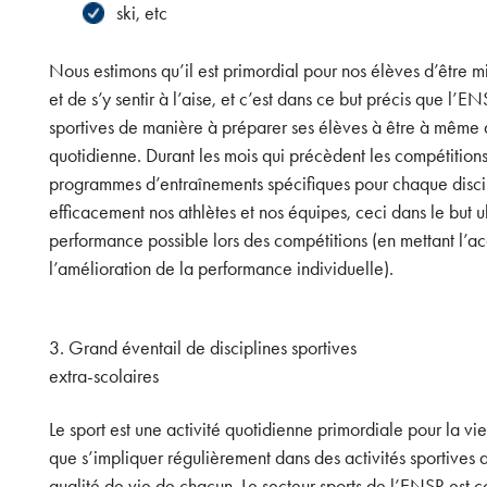
ski, etc
Nous estimons qu’il est primordial pour nos élèves d’être m
et de s’y sentir à l’aise, et c’est dans ce but précis que l’E
sportives de manière à préparer ses élèves à être à même d
quotidienne. Durant les mois qui précèdent les compétition
programmes d’entraînements spécifiques pour chaque disci
efficacement nos athlètes et nos équipes, ceci dans le but u
performance possible lors des compétitions (en mettant l’acce
l’amélioration de la performance individuelle).
3. Grand éventail de disciplines sportives
extra-scolaires
Le sport est une activité quotidienne primordiale pour la vie
que s’impliquer régulièrement dans des activités sportives a 
qualité de vie de chacun. Le secteur sports de l’ENSR est c