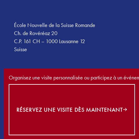
École Nouvelle de la Suisse Romande
Ch. de Rovéréaz 20
C.P. 161 CH – 1000 Lausanne 12
Suisse
Organisez une visite personnalisée ou participez à un événe
Réservez une visite dès maintenant
RÉSERVEZ UNE VISITE DÈS MAINTENANT
©
2026
École Nouvelle de la Suisse Romande. Tous droits réser