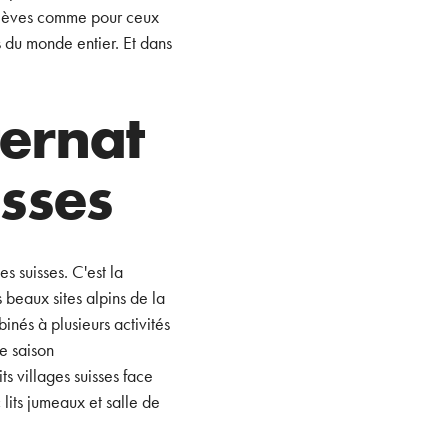
élèves comme pour ceux
s du monde entier. Et dans
ternat
isses
s suisses. C'est la
 beaux sites alpins de la
inés à plusieurs activités
e saison
s villages suisses face
its jumeaux et salle de