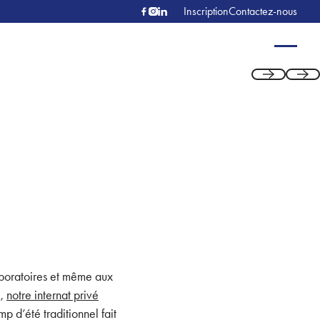
Inscription
Contactez-nous
Previous
Next
laboratoires et même aux
R,
notre internat privé
p d’été traditionnel fait