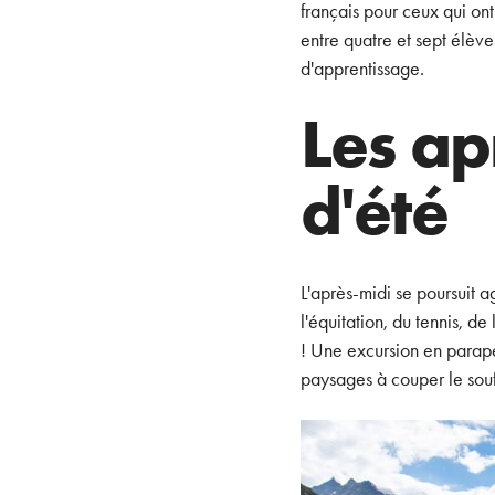
français pour ceux qui on
entre quatre et sept élèv
d'apprentissage.
Les ap
d'été
L'après-midi se poursuit a
l'équitation, du tennis, d
! Une excursion en parape
paysages à couper le souf