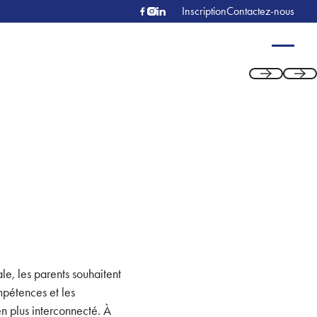
Inscription
Contactez-nous
Previous
Next
le, les parents souhaitent
mpétences et les
n plus interconnecté. À