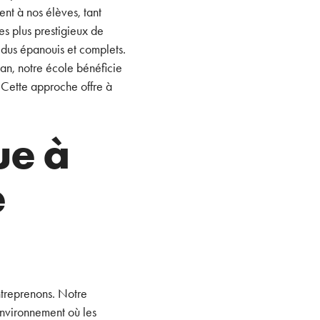
nt à nos élèves, tant
les plus prestigieux de
idus épanouis et complets.
an, notre école bénéficie
. Cette approche offre à
ue à
e
ntreprenons. Notre
nvironnement où les