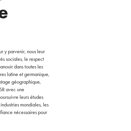
e
r y parvenir, nous leur
s sociales, le respect
anouir dans toutes les
ures latine et germanique,
antage géographique,
NSR avec une
ursuivre leurs études
 industries mondiales, les
nfiance nécessaires pour