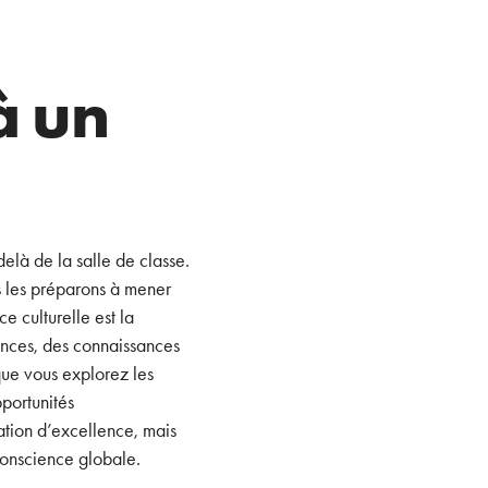
à un
elà de la salle de classe.
s les préparons à mener
e culturelle est la
ences, des connaissances
que vous explorez les
pportunités
ation d’excellence, mais
conscience globale.