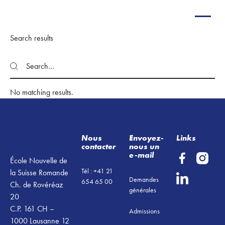
Search results
Search
Search
No matching results.
Footer
Nous
Envoyez-
Links
contacter
nous un
e-mail
École Nouvelle de
Tél : +41 21
la Suisse Romande
Demandes
654 65 00
Ch. de Rovéréaz
générales
20
C.P. 161 CH –
Admissions
1000 Lausanne 12